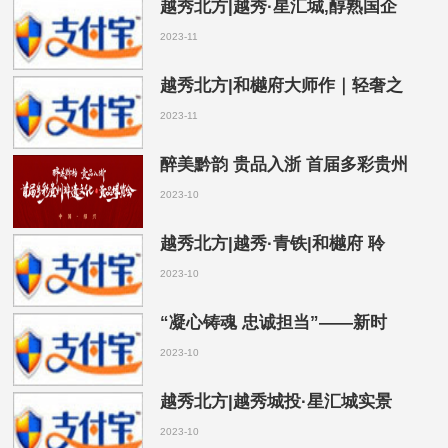
越秀北方|越秀·星汇城,醇熟国企
2023-11
越秀北方|和樾府大师作｜轻奢之
2023-11
醉美黔韵 贵品入浙 首届多彩贵州
2023-10
越秀北方|越秀·青铁|和樾府 聆
2023-10
“凝心铸魂 忠诚担当”——新时
2023-10
越秀北方|越秀城投·星汇城实景
2023-10